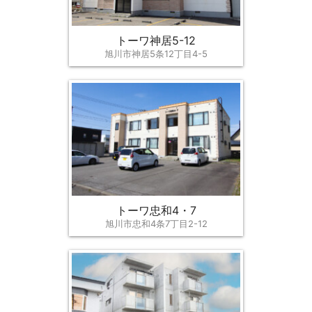
トーワ神居5-12
旭川市神居5条12丁目4-5
トーワ忠和4・7
旭川市忠和4条7丁目2-12