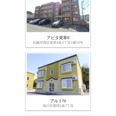
アビタ発寒Ⅱ
札幌市西区発寒4条2丁目2番14号
アルトⅣ
旭川市豊岡2条7丁目