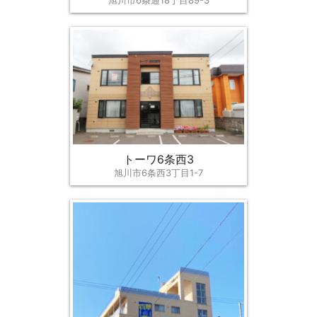
旭川市6条通18丁目89-3
トーワ6条西3
旭川市6条西3丁目1-7