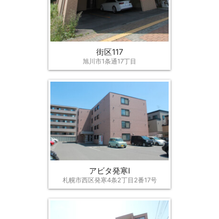
街区117
旭川市1条通17丁目
アビタ発寒Ⅰ
札幌市西区発寒4条2丁目2番17号