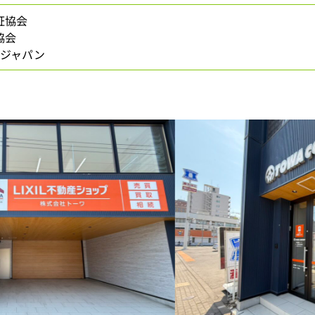
証協会
協会
ージャパン