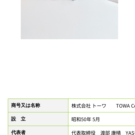
株式会社 トーワ TOWA Co.
商号又は名称
昭和50年 5
月
設 立
代表取締役 渡部 康晴 YASUH
代表者