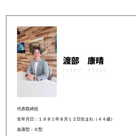
渡部 康晴
(ﾜﾀﾅﾍﾞ ﾔｽﾊﾙ)
代表取締役
生年月日：１９８１年８月１２日生まれ（４４歳）
血液型：Ｏ型