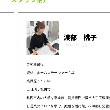
渡部 桃子
(ﾜﾀﾅﾍﾞﾓﾓｺ)
専務取締役
資格：ホームステージャー２級
業界歴：１８年
出身地：旭川市
札幌市内の大学を卒業後、賃貸専門で扱う大手不動産
し営業のイロハを学ぶ。結婚を機に旭川へ帰郷し父親