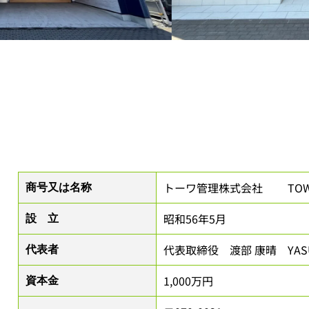
トーワ管理株式会社 TOWA MA
商号又は名称
昭和56年5月
設 立
代表取締役 渡部 康晴 YASUH
代表者
1,000万円
資本金