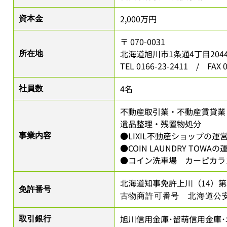
2,000万円
資本金
〒 070-0031
北海道旭川市1条通4丁目2044番地
所在地
TEL 0166-23-2411 / FAX 0
4名
社員数
不動産取引業・不動産賃貸業
遺品整理・残置物処分
●LIXIL不動産ショップの運
事業内容
●COIN LAUNDRY TOW
●コイン洗車場 カーピカラ
北海道知事免許上川（14）第3
免許番号
古物商許可番号 北海道公安委員
旭川信用金庫･留萌信用金庫
取引銀行