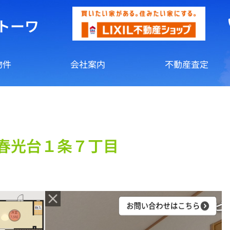
トーワ
物件
会社案内
不動産査定
春光台１条７丁目