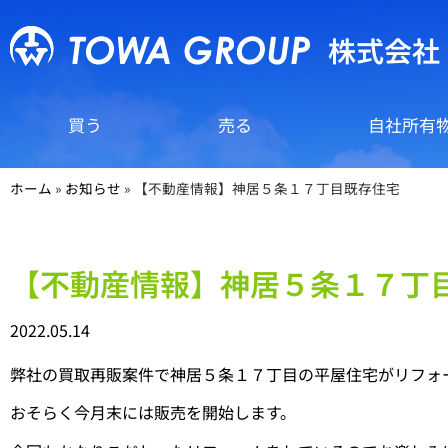
株式会社
買う
売る
自社所有
ホーム
»
お知らせ
»
【不動産情報】神居５条１７丁目既存住宅
【不動産情報】神居５条１７丁
2022.05.14
弊社の買取再販案件で神居５条１７丁目の平屋住宅がリフォ
おそらく今月末には販売を開始します。